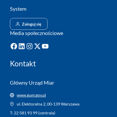
System
Zaloguj się
Media społecznościowe
Facebook
LinkedIn
Instagram
X
YouTube
Kontakt
Główny Urząd Miar
www.gum.gov.pl
ul. Elektoralna 2, 00‑139 Warszawa
T: 22 581 93 99 (centrala)