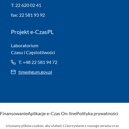
T: 22 620 02 41
fax: 22 581 93 92
Projekt e-CzasPL
Laboratorium
Czasu i Częstotliwości
T: +48 22 581 94 72
time@gum.gov.pl
Finansowanie
Aplikacje e-Czas On-line
Polityka prywatności
Używamy plików cookies, aby ułatwić Ci korzystanie z naszego serwisu oraz
Mapa serwisu
Deklaracja dostępności