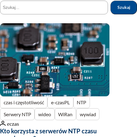
Szukaj
Szukaj
czas i częstotliwość
e-czasPL
NTP
Serwery NTP
wideo
WiRan
wywiad
eczas
Kto korzysta z serwerów NTP czasu