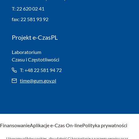
T: 22 620 02 41
fax: 22 581 93 92
Projekt e-CzasPL
Laboratorium
Czasu i Częstotliwości
T: +48 22 581 94 72
time@gum.gov.pl
Finansowanie
Aplikacje e-Czas On-line
Polityka prywatności
Używamy plików cookies, aby ułatwić Ci korzystanie z naszego serwisu oraz