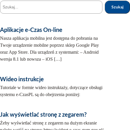
Szukaj
Szukaj
Aplikacje e-Czas On-line
Nasza aplikacja mobilna jest dostępna do pobrania na
Twoje urządzenie mobilne poprzez sklep Google Play
oraz App Store. Dla urządzeń z systemami: – Android
wersja 8.1 lub nowsza – iOS […]
Wideo instrukcje
Tutoriale w formie wideo instruktaży, dotyczące obsługi
systemu e-CzasPL są do obejrzenia poniżej:
Jak wyświetlać stronę z zegarem?
Żeby wyświetlać stronę z zegarem na dużym ekranie
należy wejść na stronę: https://widget.e‑czas.gum.gov.pl/