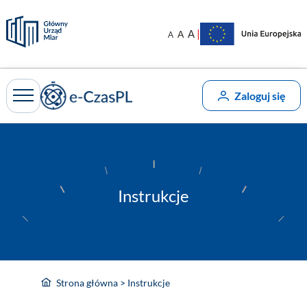
Przejdź
do
|
A
A
A
treści
Zaloguj się
Instrukcje
Strona główna
>
Instrukcje