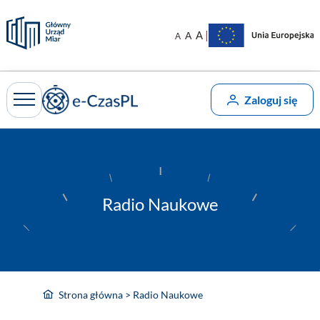
Przejdź
do
|
A
A
A
treści
Zaloguj się
Radio Naukowe
Strona główna
>
Radio Naukowe