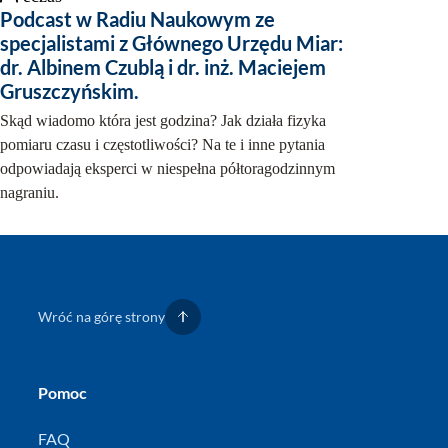
Podcast w Radiu Naukowym ze
specjalistami z Głównego Urzędu Miar:
dr. Albinem Czublą i dr. inż. Maciejem
Gruszczyńskim.
Skąd wiadomo która jest godzina? Jak działa fizyka
pomiaru czasu i częstotliwości? Na te i inne pytania
odpowiadają eksperci w niespełna półtoragodzinnym
nagraniu.
Wróć na górę strony
Pomoc
FAQ