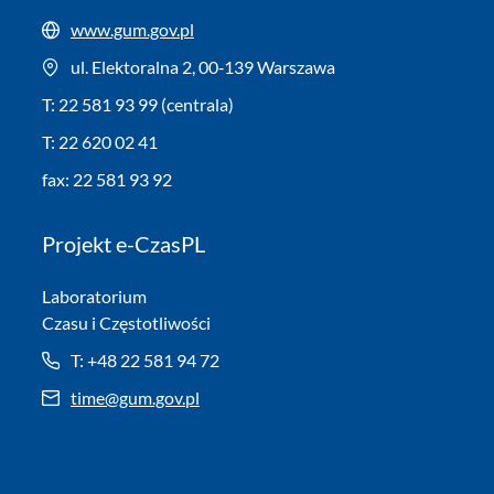
www.gum.gov.pl
ul. Elektoralna 2, 00‑139 Warszawa
T: 22 581 93 99 (centrala)
T: 22 620 02 41
fax: 22 581 93 92
Projekt e-CzasPL
Laboratorium
Czasu i Częstotliwości
T: +48 22 581 94 72
time@gum.gov.pl