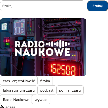
Szukaj
Szukaj
czas i częstotliwość
fizyka
laboratorium czasu
podcast
pomiar czasu
Radio Naukowe
wywiad
eczas