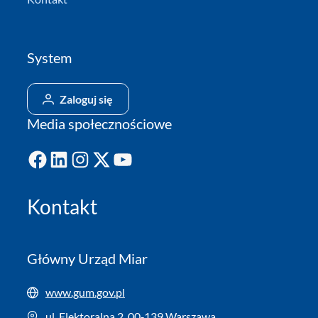
System
Zaloguj się
Media społecznościowe
Facebook
LinkedIn
Instagram
X
YouTube
Kontakt
Główny Urząd Miar
www.gum.gov.pl
ul. Elektoralna 2, 00‑139 Warszawa