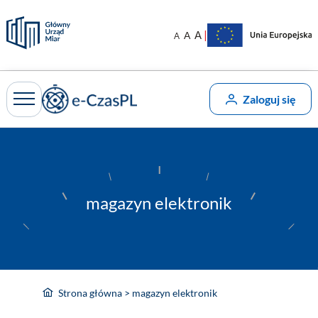
Przejdź
do
|
A
A
A
treści
Zaloguj się
magazyn elektronik
Strona główna
>
magazyn elektronik