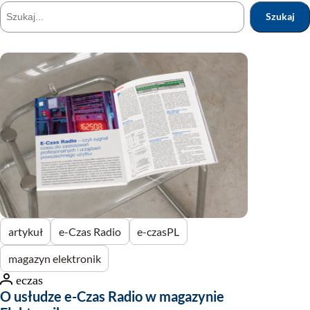
Szukaj
Szukaj
artykuł
e-Czas Radio
e-czasPL
magazyn elektronik
eczas
O usłudze e-Czas Radio w magazynie