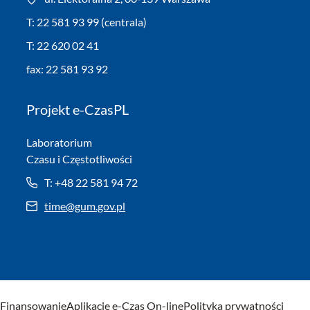
T: 22 581 93 99 (centrala)
T: 22 620 02 41
fax: 22 581 93 92
Projekt e-CzasPL
Laboratorium
Czasu i Częstotliwości
T: +48 22 581 94 72
time@gum.gov.pl
Finansowanie
Aplikacje e-Czas On-line
Polityka prywatności