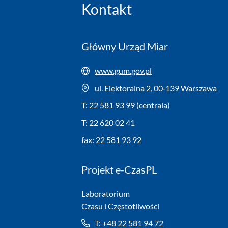
Kontakt
Główny Urząd Miar
www.gum.gov.pl
ul. Elektoralna 2, 00‑139 Warszawa
T: 22 581 93 99 (centrala)
T: 22 620 02 41
fax: 22 581 93 92
Projekt e-CzasPL
Laboratorium
Czasu i Częstotliwości
T: +48 22 581 94 72