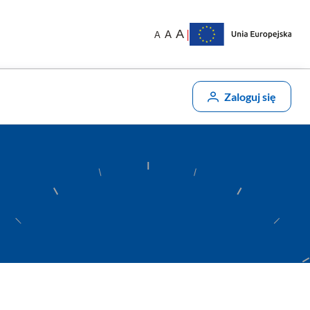
|
A
A
A
Zaloguj się