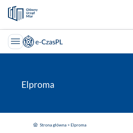
Przejdź
do
treści
Elproma
Strona główna
>
Elproma