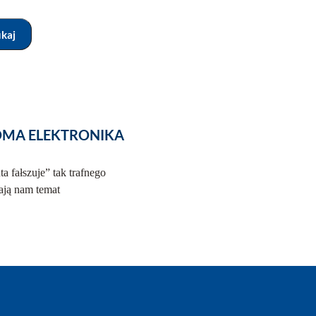
ukaj
LPROMA ELEKTRONIKA
a fałszuje” tak trafnego
ają nam temat