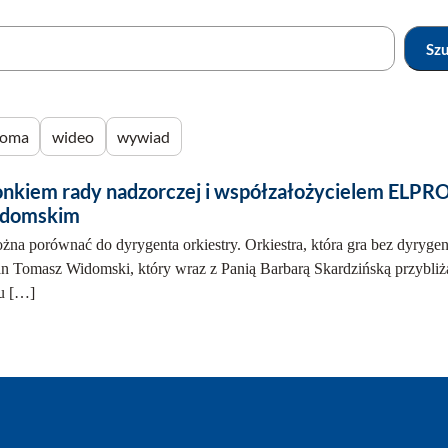
Sz
roma
wideo
wywiad
onkiem rady nadzorczej i współzałożycielem E
domskim
na porównać do dyrygenta orkiestry. Orkiestra, która gra bez dyrygent
n Tomasz Widomski, który wraz z Panią Barbarą Skardzińską przybliż
su […]