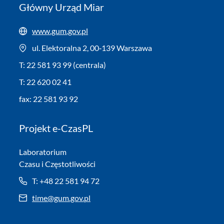
Główny Urząd Miar
www.gum.gov.pl
ul. Elektoralna 2, 00‑139 Warszawa
T: 22 581 93 99 (centrala)
T: 22 620 02 41
fax: 22 581 93 92
Projekt e-CzasPL
Laboratorium
Czasu i Częstotliwości
T: +48 22 581 94 72
time@gum.gov.pl