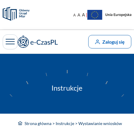
Przejdź
do
|
A
A
A
treści
Zaloguj się
Instrukcje
Strona główna
>
Instrukcje
>
Wystawianie wniosków