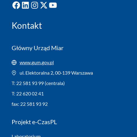
Facebook
LinkedIn
Instagram
X
YouTube
Kontakt
Główny Urząd Miar
www.gum.gov.pl
ul. Elektoralna 2, 00‑139 Warszawa
T: 22 581 93 99 (centrala)
T: 22 620 02 41
fax: 22 581 93 92
Projekt e-CzasPL
Laboratorium