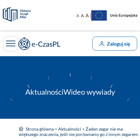
Przejdź
do
|
A
A
A
treści
Zaloguj się
Aktualności
Wideo wywiady
Strona główna
>
Aktualności
>
Żaden zegar nie ma
większego znaczenia, jeśli nie porównamy go z innym zegarem.