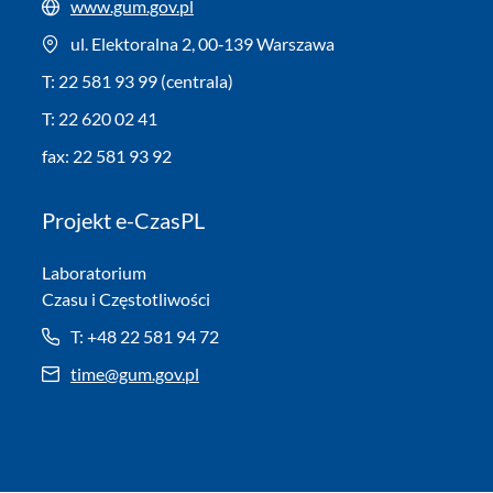
www.gum.gov.pl
ul. Elektoralna 2, 00‑139 Warszawa
T: 22 581 93 99 (centrala)
T: 22 620 02 41
fax: 22 581 93 92
Projekt e-CzasPL
Laboratorium
Czasu i Częstotliwości
T: +48 22 581 94 72
time@gum.gov.pl