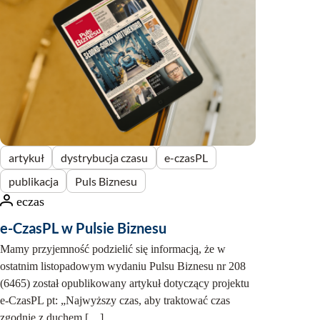
i
a
n
c
z
a
s
u
?
artykuł
dystrybucja czasu
e-czasPL
publikacja
Puls Biznesu
eczas
e-CzasPL w Pulsie Biznesu
Mamy przyjemność podzielić się informacją, że w
ostatnim listopadowym wydaniu Pulsu Biznesu nr 208
(6465) został opublikowany artykuł dotyczący projektu
e-CzasPL pt: „Najwyższy czas, aby traktować czas
zgodnie z duchem […]