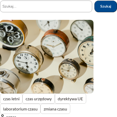
Szukaj
Szukaj
czas letni
czas urzędowy
dyrektywa UE
laboratorium czasu
zmiana czasu
eczas