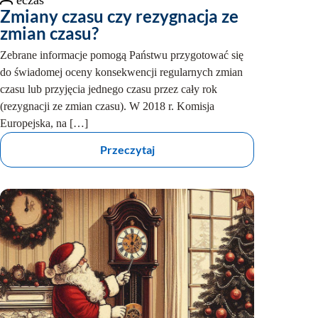
Zmiany czasu czy rezygnacja ze
zmian czasu?
Zebrane informacje pomogą Państwu przygotować się
do świadomej oceny konsekwencji regularnych zmian
czasu lub przyjęcia jednego czasu przez cały rok
(rezygnacji ze zmian czasu). W 2018 r. Komisja
Europejska, na […]
:
Przeczytaj
Z
m
i
a
n
y
c
z
a