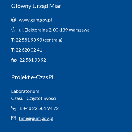
Główny Urząd Miar
www.gum.gov.pl
ul. Elektoralna 2, 00‑139 Warszawa
T: 22 581 93 99 (centrala)
T: 22 620 02 41
fax: 22 581 93 92
Projekt e-CzasPL
Laboratorium
Czasu i Częstotliwości
T: +48 22 581 94 72
time@gum.gov.pl