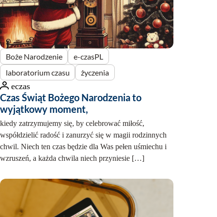
s
u
c
z
y
Boże Narodzenie
e-czasPL
r
e
laboratorium czasu
życzenia
z
eczas
y
Czas Świąt Bożego Narodzenia to
g
wyjątkowy moment,
n
kiedy zatrzymujemy się, by celebrować miłość,
a
współdzielić radość i zanurzyć się w magii rodzinnych
c
chwil. Niech ten czas będzie dla Was pełen uśmiechu i
j
wzruszeń, a każda chwila niech przyniesie […]
a
z
e
z
m